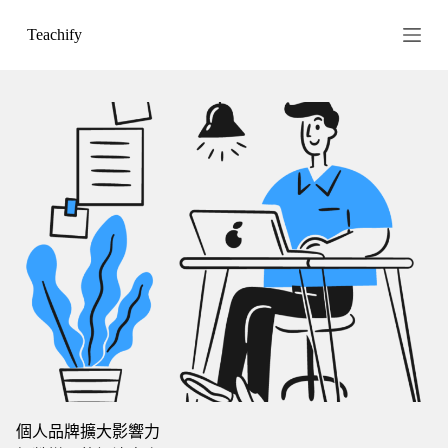
跳
Teachify
至
主
要
內
容
個人品牌擴大影響力